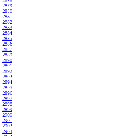
2878
2879
2880
2881
2882
2883
2884
2885
2886
2887
2889
2890
2891
2892
2893
2894
2895
2896
2897
2898
2899
2900
2901
2902
2903