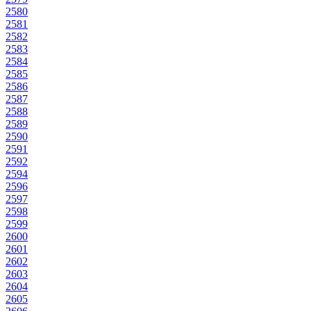
2580
2581
2582
2583
2584
2585
2586
2587
2588
2589
2590
2591
2592
2594
2596
2597
2598
2599
2600
2601
2602
2603
2604
2605