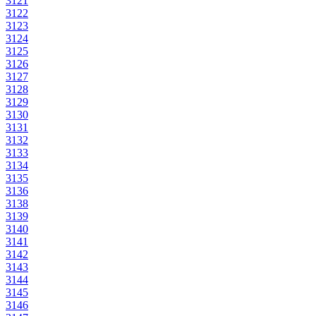
3121
3122
3123
3124
3125
3126
3127
3128
3129
3130
3131
3132
3133
3134
3135
3136
3138
3139
3140
3141
3142
3143
3144
3145
3146