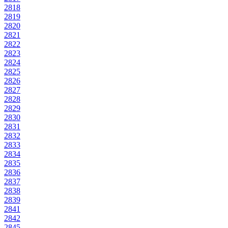
2818
2819
2820
2821
2822
2823
2824
2825
2826
2827
2828
2829
2830
2831
2832
2833
2834
2835
2836
2837
2838
2839
2841
2842
2845