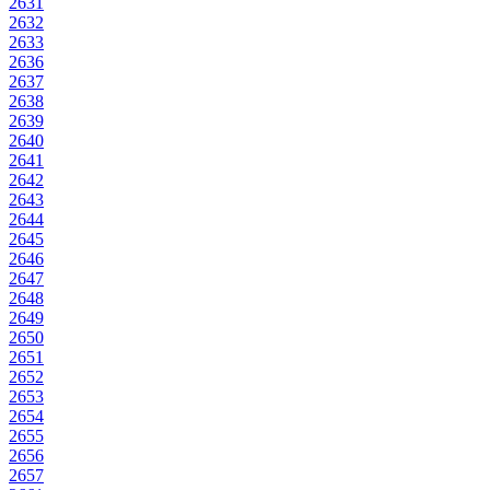
2631
2632
2633
2636
2637
2638
2639
2640
2641
2642
2643
2644
2645
2646
2647
2648
2649
2650
2651
2652
2653
2654
2655
2656
2657