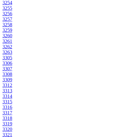
3254
3255
3256
3257
3258
3259
3260
3261
3262
3263
3305
3306
3307
3308
3309
3312
3313
3314
3315
3316
3317
3318
3319
3320
3321