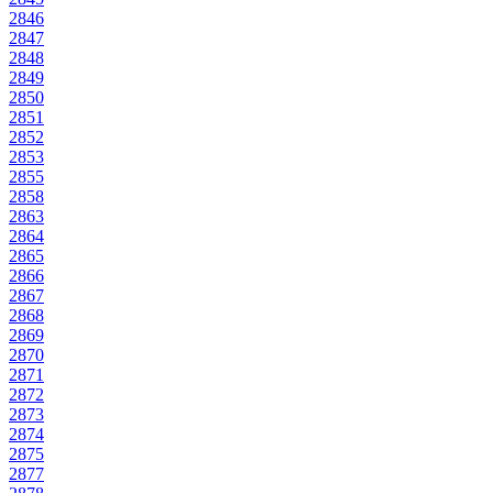
2846
2847
2848
2849
2850
2851
2852
2853
2855
2858
2863
2864
2865
2866
2867
2868
2869
2870
2871
2872
2873
2874
2875
2877