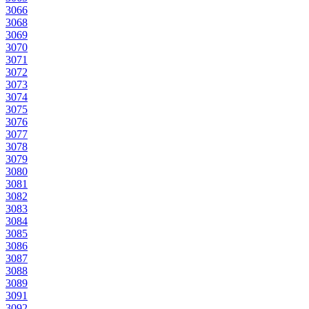
3066
3068
3069
3070
3071
3072
3073
3074
3075
3076
3077
3078
3079
3080
3081
3082
3083
3084
3085
3086
3087
3088
3089
3091
3092