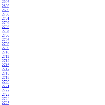
2697
2698
2699
2700
2701
2702
2703
2704
2706
2707
2708
2709
2710
2711
2712
2716
2717
2718
2719
2720
2721
2722
2723
2724
2725