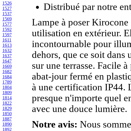
1526
Distribué par notre en
1527
1537
1569
Lampe à poser Kirocone 
1577
1592
utilisation en extérieur.
1597
1611
incontournable pour illum
1613
1632
dehors, que ce soit dans 
1637
1647
sur une terrasse. Facile à
1669
1682
abat-jour fermé en plasti
1684
1789
à une certification IP44. 
1804
1809
presque n'importe quel e
1814
1822
avec une douce lumière.
1829
1850
1887
Notre avis:
Nous sommes r
1890
1892