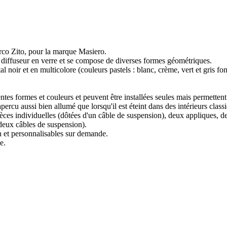
co Zito, pour la marque Masiero.
 diffuseur en verre et se compose de diverses formes géométriques.
tal noir et en multicolore (couleurs pastels : blanc, crème, vert et gris f
entes formes et couleurs et peuvent être installées seules mais permette
percu aussi bien allumé que lorsqu'il est éteint dans des intérieurs clas
pièces individuelles (dôtées d'un câble de suspension), deux appliques, 
 deux câbles de suspension).
n et personnalisables sur demande.
ue.