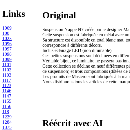
Links
Original
1009
Suspension Nappe N7 créée par le designer Mar
100
Cette suspension est fabriquée en métal avec un
1023
Sa structure est disponible en total blanc mat, to
1096
correspondre à différents décors.
1097
Inclus éclairage LED (non dimmable).
1098
Ces petites suspensions sont déclinées en différ
1099
Véritable bijou, ce luminaire ne passera pas inna
1101
Cette collection se décline en neuf différentes 
1102
de suspension) et trois compositions (dôtées de
1103
Les produits de Masiero sont fabriqués à la mai
1117
Nous distribuons tous les articles de cette marq
1123
1146
1147
1155
1156
118
1229
Réécrit avec AI
1284
1375