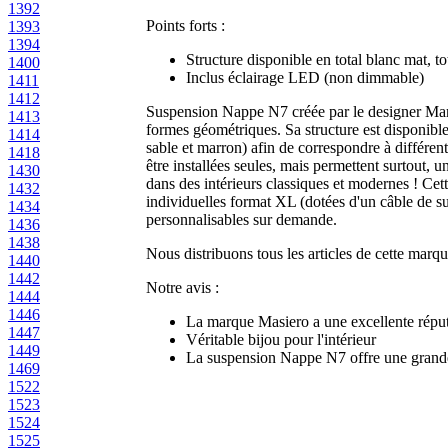
1392
Points forts :
1393
1394
Structure disponible en total blanc mat, to
1400
Inclus éclairage LED (non dimmable)
1411
1412
Suspension Nappe N7 créée par le designer Marc
1413
formes géométriques. Sa structure est disponible e
1414
sable et marron) afin de correspondre à différe
1418
être installées seules, mais permettent surtout,
1430
dans des intérieurs classiques et modernes !
Cett
1432
individuelles format XL (dotées d'un câble de su
1434
personnalisables sur demande.
1436
1438
Nous distribuons tous les articles de cette marqu
1440
1442
Notre avis :
1444
1446
La marque Masiero a une excellente réputat
1447
Véritable bijou pour l'intérieur
1449
La suspension Nappe N7 offre une grande f
1469
1522
1523
1524
1525