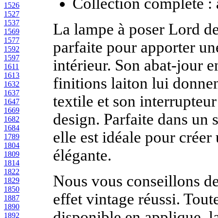
Collection complète :
1526
1527
1537
La lampe à poser Lord de
1569
1577
parfaite pour apporter un
1592
1597
intérieur. Son abat-jour e
1611
1613
finitions laiton lui donn
1632
1637
textile et son interrupteu
1647
1669
design. Parfaite dans un
1682
1684
elle est idéale pour crée
1789
1804
élégante.
1809
1814
1822
Nous vous conseillons de
1829
1850
effet vintage réussi. Tout
1887
1890
disponible en applique, 
1892