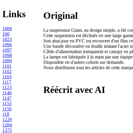
Links
Original
1009
La suspension Glam, au design simple, a été c
100
Cette suspension est déclinée en une large gamme 
1023
Son abat-jour en PVC est recouvert d'un film crè
1096
Une bande décorative en feuille imitant l'acier i
1097
Câble d'alimentation transparent et canopy en pl
1098
La lampe est fabriquée à la main par une équipe
1099
Disponible en d'autres coloris sur demande.
1101
Nous distribuons tous les articles de cette marqu
1102
1103
1117
Réécrit avec AI
1123
1146
1147
1155
1156
118
1229
1284
1375