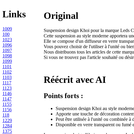
Links
Original
1009
Suspension design Khoi pour la marque Leds C
100
Cette suspension au style moderne apportera une
1023
Elle se compose d'un diffuseur en verre transpa
1096
Vous pouvez choisir de l'utiliser à l'unité ou b
1097
Nous distribuons tous les articles de cette marq
1098
Si vous ne trouvez pas l'article souhaité ou dés
1099
1101
1102
Réécrit avec AI
1103
1117
1123
1146
Points forts :
1147
1155
Suspension design Khoi au style modern
1156
Apporte une touche de décoration conte
118
Peut être utilisée à l'unité ou combinée à 
1229
Disponible en verre transparent ou fumé 
1284
1375