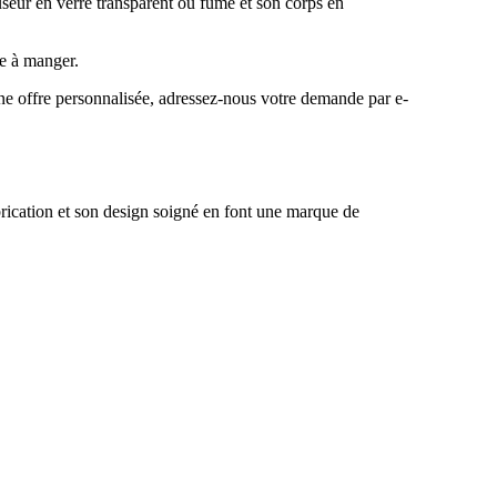
seur en verre transparent ou fumé et son corps en
le à manger.
 une offre personnalisée, adressez-nous votre demande par e-
brication et son design soigné en font une marque de