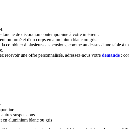
4.
 touche de décoration contemporaine à votre intérieur.
rent ou fumé et d'un corps en aluminium blanc ou gris.
ien la combiner à plusieurs suspensions, comme au dessus d'une table à 
ue.
irez recevoir une offre personnalisée, adressez-nous votre
demande
: co
e
mporaine
d'autres suspensions
et en aluminium blanc ou gris