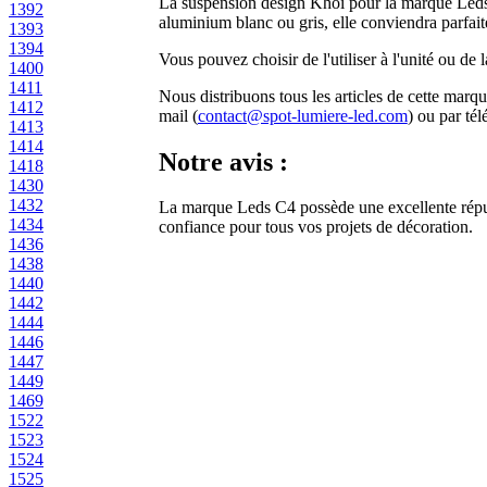
La suspension design Khoi pour la marque Leds C
1392
aluminium blanc ou gris, elle conviendra parfa
1393
1394
Vous pouvez choisir de l'utiliser à l'unité ou d
1400
1411
Nous distribuons tous les articles de cette marq
1412
mail (
contact@spot-lumiere-led.com
) ou par té
1413
1414
Notre avis :
1418
1430
1432
La marque Leds C4 possède une excellente réputat
1434
confiance pour tous vos projets de décoration.
1436
1438
1440
1442
1444
1446
1447
1449
1469
1522
1523
1524
1525