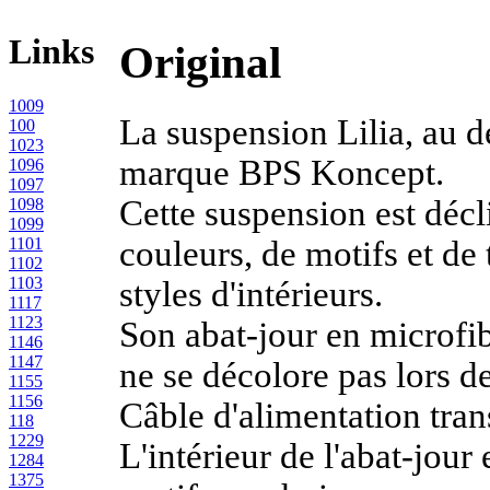
Links
Original
1009
La suspension Lilia, au d
100
1023
marque BPS Koncept.
1096
1097
Cette suspension est déc
1098
1099
1101
couleurs, de motifs et de t
1102
1103
styles d'intérieurs.
1117
1123
Son abat-jour en microfi
1146
1147
ne se décolore pas lors de 
1155
1156
Câble d'alimentation tran
118
1229
L'intérieur de l'abat-jour
1284
1375