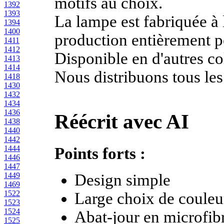
motifs au choix.
1392
1393
La lampe est fabriquée à
1394
1400
production entièrement p
1411
1412
Disponible en d'autres c
1413
1414
Nous distribuons tous les
1418
1430
1432
1434
1436
Réécrit avec AI
1438
1440
1442
1444
Points forts :
1446
1447
Design simple
1449
1469
1522
Large choix de couleurs
1523
1524
Abat-jour en microfib
1525