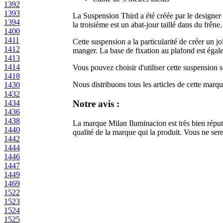
1392
1393
La Suspension Third a été créée par le designer 
1394
la troisième est un abat-jour taillé dans du frêne.
1400
1411
Cette suspension a la particularité de créer un jo
1412
manger. La base de fixation au plafond est égal
1413
1414
Vous pouvez choisir d'utiliser cette suspension s
1418
Nous distribuons tous les articles de cette marq
1430
1432
1434
Notre avis :
1436
1438
La marque Milan Iluminacion est très bien réputé
1440
qualité de la marque qui la produit. Vous ne ser
1442
1444
1446
1447
1449
1469
1522
1523
1524
1525