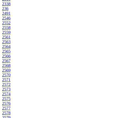
2338
236
2491
2546
2552
2558
2559
2561
2563
2564
2565
2566
2567
2568
2569
2570
2571
2572
2573
2574
2575
2576
2577
2578
2579