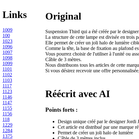
Links
Original
1009
Suspension Third qui a été créée par le designe
100
La structure de cette lampe est divisée en trois pa
1023
Elle permet de créer un joli halo de lumière cibl
1096
Comme la tête, la base de fixation au plafond e
1097
Vous pourrez choisir de l'utiliser à l'unité ou as
1098
Câble de 3 mètres.
1099
Nous distribuons tous les articles de cette marq
1101
Si vous désirez recevoir une offre personnalisé
1102
1103
1117
Réécrit avec AI
1123
1146
1147
1155
Points forts :
1156
118
Design unique créé par le designer Jordi 
1229
Cet article est distribué par une marque r
1284
Permet de créer un joli halo de lumière
1375
Câble de 3 mètres inclus