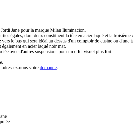
r Jordi Jane pour la marque Milan Iluminacion.
rties égales, dont deux constituent la tête en acier laqué et la troisième 
é vers le bas qui sera idéal au dessus d'un comptoir de cusine ou d'une 
st également en acier laqué noir mat.
sociée avec d'autres suspensions pour un effet visuel plus fort.
ue.
e, adressez-nous votre
demande
.
Jane
éputée