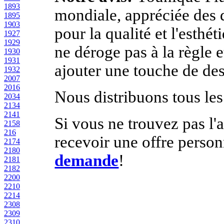
1893
mondiale, appréciée des d
1895
1903
pour la qualité et l'esthé
1927
1929
ne déroge pas à la règle 
1930
1931
ajouter une touche de des
1932
2007
2016
Nous distribuons tous les
2034
2134
2141
Si vous ne trouvez pas l'
2158
216
recevoir une offre person
2174
2180
demande
!
2181
2182
2200
2210
2214
2308
2309
2310