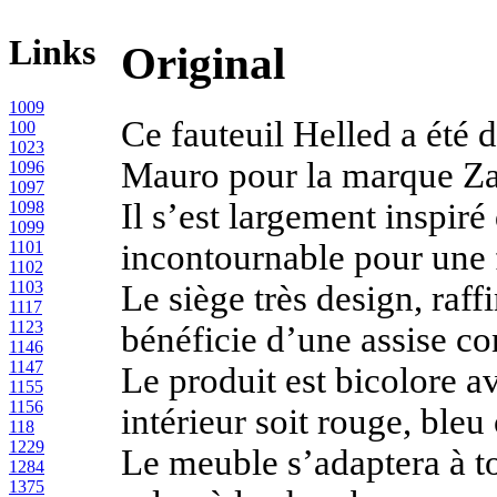
Links
Original
1009
Ce fauteuil Helled a été 
100
1023
Mauro pour la marque Za
1096
1097
Il s’est largement inspir
1098
1099
1101
incontournable pour une 
1102
1103
Le siège très design, raf
1117
1123
bénéficie d’une assise con
1146
1147
Le produit est bicolore a
1155
1156
intérieur soit rouge, bleu
118
1229
Le meuble s’adaptera à to
1284
1375