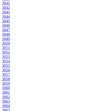
3041
3042
3043
3044
3045
3046
3047
3048
3049
3050
3051
3052
3053
3054
3055
3056
3057
3058
3059
3060
3061
3062
3063
3064
3065