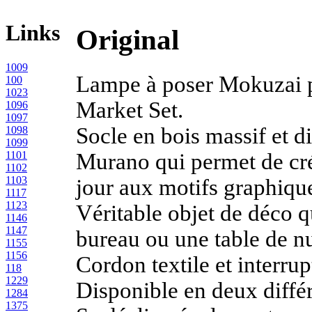
Links
Original
1009
Lampe à poser Mokuzai p
100
1023
Market Set.
1096
1097
Socle en bois massif et d
1098
1099
1101
Murano qui permet de crée
1102
1103
jour aux motifs graphiqu
1117
1123
Véritable objet de déco q
1146
1147
bureau ou une table de nu
1155
1156
Cordon textile et interrup
118
1229
Disponible en deux différ
1284
1375