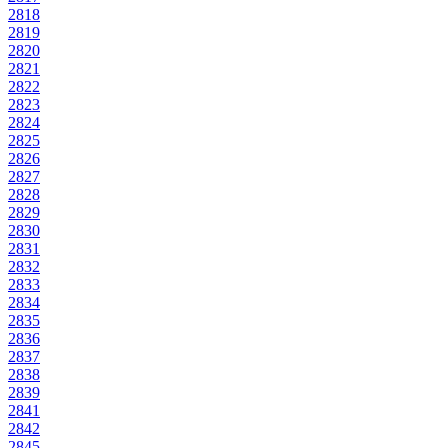
2818
2819
2820
2821
2822
2823
2824
2825
2826
2827
2828
2829
2830
2831
2832
2833
2834
2835
2836
2837
2838
2839
2841
2842
2845