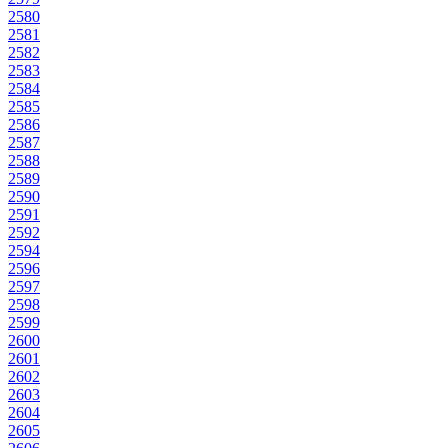
2580
2581
2582
2583
2584
2585
2586
2587
2588
2589
2590
2591
2592
2594
2596
2597
2598
2599
2600
2601
2602
2603
2604
2605