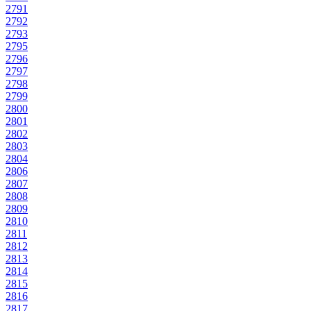
2791
2792
2793
2795
2796
2797
2798
2799
2800
2801
2802
2803
2804
2806
2807
2808
2809
2810
2811
2812
2813
2814
2815
2816
2817