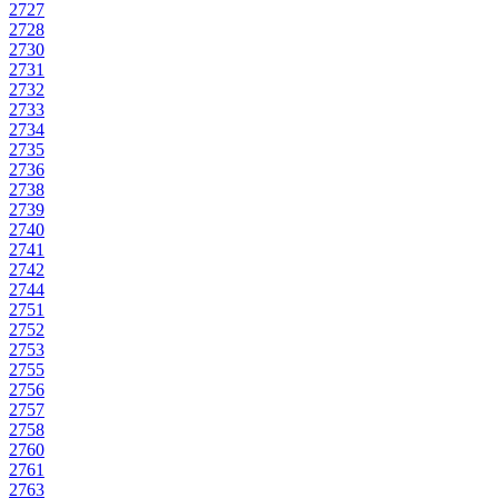
2727
2728
2730
2731
2732
2733
2734
2735
2736
2738
2739
2740
2741
2742
2744
2751
2752
2753
2755
2756
2757
2758
2760
2761
2763