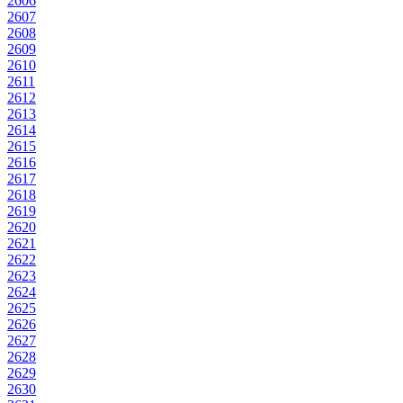
2606
2607
2608
2609
2610
2611
2612
2613
2614
2615
2616
2617
2618
2619
2620
2621
2622
2623
2624
2625
2626
2627
2628
2629
2630