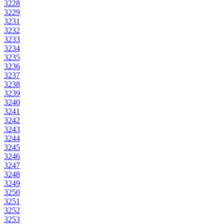
3228
3229
3231
3232
3233
3234
3235
3236
3237
3238
3239
3240
3241
3242
3243
3244
3245
3246
3247
3248
3249
3250
3251
3252
3253