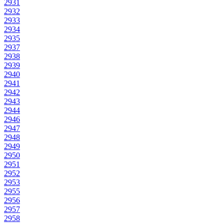
2931
2932
2933
2934
2935
2937
2938
2939
2940
2941
2942
2943
2944
2946
2947
2948
2949
2950
2951
2952
2953
2955
2956
2957
2958