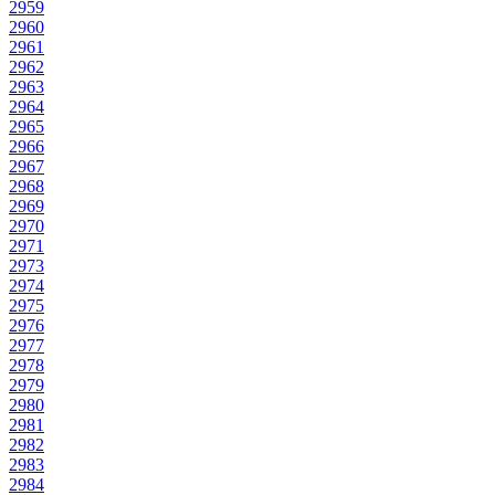
2959
2960
2961
2962
2963
2964
2965
2966
2967
2968
2969
2970
2971
2973
2974
2975
2976
2977
2978
2979
2980
2981
2982
2983
2984