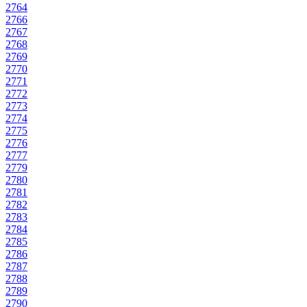
2764
2766
2767
2768
2769
2770
2771
2772
2773
2774
2775
2776
2777
2779
2780
2781
2782
2783
2784
2785
2786
2787
2788
2789
2790