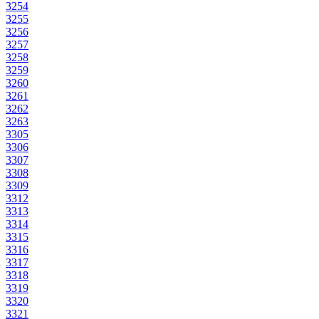
3254
3255
3256
3257
3258
3259
3260
3261
3262
3263
3305
3306
3307
3308
3309
3312
3313
3314
3315
3316
3317
3318
3319
3320
3321