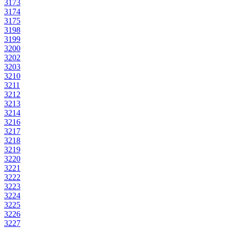
3173
3174
3175
3198
3199
3200
3202
3203
3210
3211
3212
3213
3214
3216
3217
3218
3219
3220
3221
3222
3223
3224
3225
3226
3227