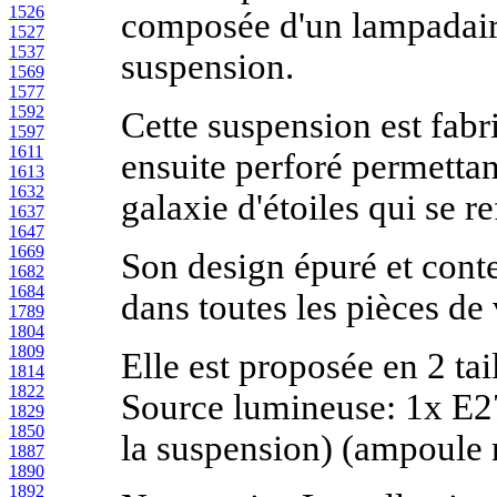
1526
composée d'un lampadaire
1527
1537
suspension.
1569
1577
1592
Cette suspension est fabr
1597
1611
ensuite perforé permettan
1613
1632
galaxie d'étoiles qui se re
1637
1647
1669
Son design épuré et conte
1682
1684
dans toutes les pièces de 
1789
1804
1809
Elle est proposée en 2 t
1814
1822
Source lumineuse: 1x E27
1829
1850
la suspension) (ampoule 
1887
1890
1892