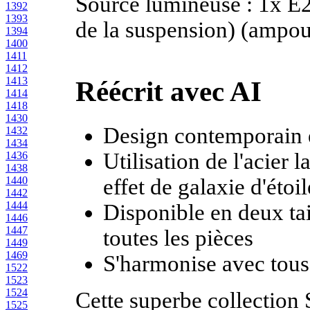
Source lumineuse : 1x E2
1392
1393
de la suspension) (ampou
1394
1400
1411
1412
1413
Réécrit avec AI
1414
1418
1430
Design contemporain 
1432
1434
Utilisation de l'acier 
1436
1438
effet de galaxie d'étoi
1440
1442
1444
Disponible en deux tai
1446
1447
toutes les pièces
1449
1469
S'harmonise avec tous 
1522
1523
1524
Cette superbe collection
1525