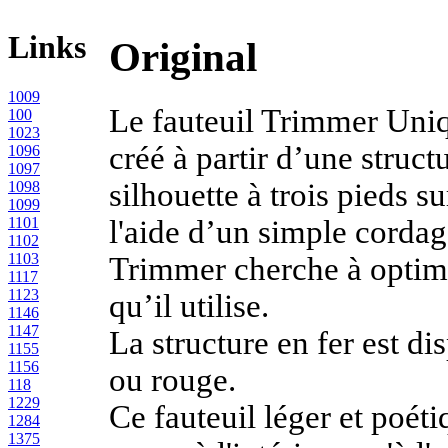
Links
Original
1009
Le fauteuil Trimmer Uniq
100
1023
créé à partir d’une struct
1096
1097
silhouette à trois pieds s
1098
1099
1101
l'aide d’un simple cordag
1102
1103
Trimmer cherche à optim
1117
1123
qu’il utilise.
1146
1147
La structure en fer est dis
1155
1156
ou rouge.
118
1229
Ce fauteuil léger et poét
1284
1375