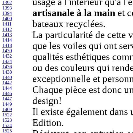
usage à l'intérieur qu'à l'
1392
1393
artisanale à la main
et c
1394
1400
bateaux recyclées.
1411
1412
La particularité de cette
1413
1414
que les voiles qui ont ser
1418
1430
qualités esthétiques com
1432
1434
ou des couleurs qui rende
1436
1438
exceptionnelle et person
1440
1442
Chaque pièce est donc une
1444
1446
design!
1447
1449
Il existe également dans
1469
1522
Edition.
1523
1524
1525