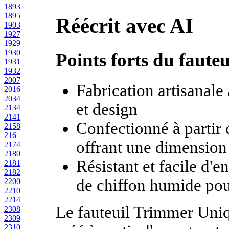
1893
1895
Réécrit avec AI
1903
1927
1929
1930
Points forts du faut
1931
1932
2007
Fabrication artisanale
2016
2034
et design
2134
2141
Confectionné à partir 
2158
216
offrant une dimension
2174
2180
Résistant et facile d'en
2181
2182
de chiffon humide pour
2200
2210
2214
Le fauteuil Trimmer Uniq
2308
2309
2310