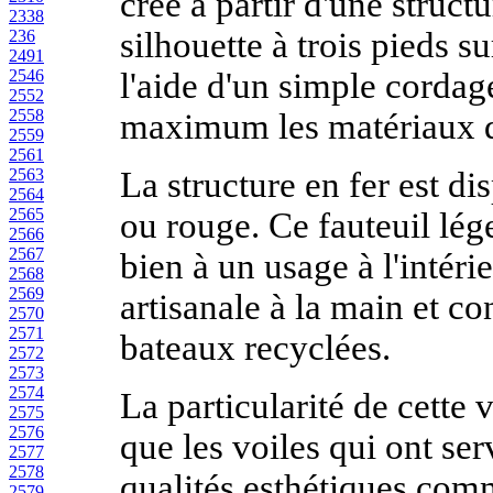
créé à partir d'une struct
2338
silhouette à trois pieds s
236
2491
l'aide d'un simple corda
2546
2552
2558
maximum les matériaux qu'
2559
2561
La structure en fer est dis
2563
2564
2565
ou rouge. Ce fauteuil lég
2566
2567
bien à un usage à l'intérie
2568
2569
artisanale à la main et co
2570
2571
bateaux recyclées.
2572
2573
2574
La particularité de cette
2575
2576
que les voiles qui ont ser
2577
2578
qualités esthétiques com
2579