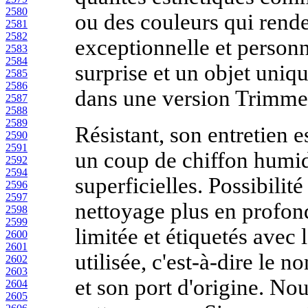
2580
ou des couleurs qui rende
2581
2582
exceptionnelle et person
2583
2584
surprise et un objet uniqu
2585
2586
dans une version Trimmer
2587
2588
2589
Résistant, son entretien es
2590
2591
un coup de chiffon humid
2592
2594
superficielles. Possibilit
2596
2597
nettoyage plus en profond
2598
2599
limitée et étiquetés avec
2600
2601
utilisée, c'est-à-dire le 
2602
2603
et son port d'origine. Nou
2604
2605