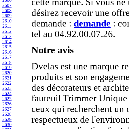
cette marque. Si vous ne 
2606
2607
désirez recevoir une offr
2608
2609
demande :
demande
: co
2610
2611
tel au 04.92.00.07.26.
2612
2613
2614
2615
Notre avis
2616
2617
2618
Dvelas est une marque re
2619
2620
produits et son engageme
2621
2622
des décorateurs et archite
2623
2624
fauteuil Trimmer Unique 
2625
2626
ceux qui recherchent un o
2627
2628
respectueux de l'environ
2629
2630