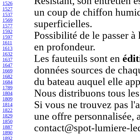
Résistant, son entretien es
1526
1527
un coup de chiffon humid
1537
1569
superficielles.
1577
1592
Possibilité de le passer 
1597
1611
en profondeur.
1613
1632
Les fauteuils sont en
édit
1637
1647
données sources de chaque
1669
1682
du bateau auquel elle app
1684
1789
Nous distribuons tous les
1804
1809
Si vous ne trouvez pas l'a
1814
1822
une offre personnalisée,
1829
1850
contact@spot-lumiere-led
1887
1890
1892