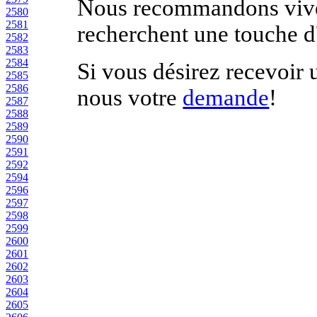
Nous recommandons vive
2580
2581
recherchent une touche d'
2582
2583
2584
Si vous désirez recevoir 
2585
2586
nous votre
demande
!
2587
2588
2589
2590
2591
2592
2594
2596
2597
2598
2599
2600
2601
2602
2603
2604
2605