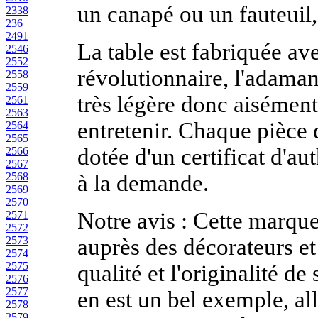
un canapé ou un fauteuil, 
2338
236
2491
La table est fabriquée av
2546
2552
révolutionnaire, l'adaman
2558
2559
très légère donc aisément
2561
2563
entretenir. Chaque pièce 
2564
2565
dotée d'un certificat d'au
2566
2567
à la demande.
2568
2569
2570
Notre avis :
Cette marque 
2571
2572
auprès des décorateurs et 
2573
2574
2575
qualité et l'originalité de
2576
2577
en est un bel exemple, all
2578
2579