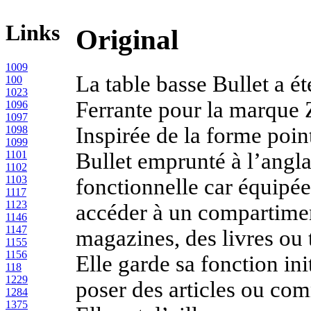
Links
Original
1009
La table basse Bullet a é
100
1023
Ferrante pour la marque 
1096
1097
Inspirée de la forme poi
1098
1099
1101
Bullet emprunté à l’anglai
1102
1103
fonctionnelle car équipée
1117
1123
accéder à un compartime
1146
1147
magazines, des livres ou t
1155
1156
Elle garde sa fonction ini
118
1229
poser des articles ou com
1284
1375