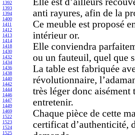
Elle est d’ailleurs recou
1392
1393
anti rayures, afin de la pr
1394
1400
Ce meuble est proposé en 
1411
1412
intérieur or
.
1413
1414
Elle conviendra parfaite
1418
1430
ou un fauteuil, quel que s
1432
1434
La table est fabriquée av
1436
1438
révolutionnaire, l’adaman
1440
1442
très léger donc aisément 
1444
1446
entretenir.
1447
1449
Chaque pièce de cette ma
1469
1522
certificat d’authenticité,
1523
1524
1525