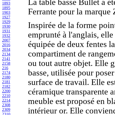
La table basse Bullet a é
1893
1895
Ferrante pour la marque 
1903
1927
1929
Inspirée de la forme poin
1930
1931
emprunté à l'anglais, elle
1932
2007
équipée de deux fentes la
2016
2034
compartiment de rangeme
2134
2141
ou tout autre objet. Elle g
2158
216
basse, utilisée pour pose
2174
2180
surface de travail. Elle e
2181
2182
céramique transparente an
2200
2210
meuble est proposé en bla
2214
2308
intérieur or. Elle convie
2309
2310