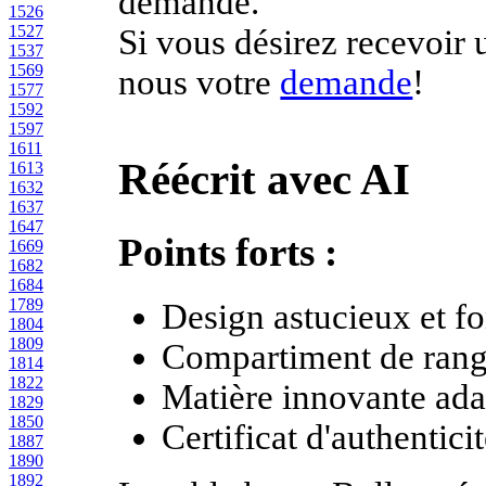
demande.
1526
1527
Si vous désirez recevoir 
1537
1569
nous votre
demande
!
1577
1592
1597
1611
Réécrit avec AI
1613
1632
1637
1647
Points forts :
1669
1682
1684
1789
Design astucieux et f
1804
1809
Compartiment de rang
1814
1822
Matière innovante adam
1829
1850
Certificat d'authentic
1887
1890
1892