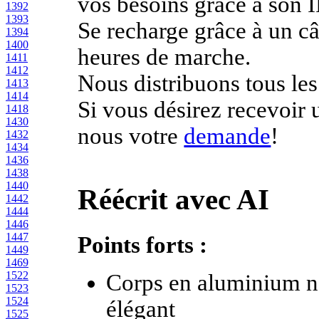
vos besoins grâce à son 
1392
1393
Se recharge grâce à un c
1394
1400
heures de marche.
1411
1412
Nous distribuons tous les
1413
1414
Si vous désirez recevoir 
1418
1430
nous votre
demande
!
1432
1434
1436
1438
1440
Réécrit avec AI
1442
1444
1446
1447
Points forts :
1449
1469
1522
Corps en aluminium no
1523
1524
élégant
1525