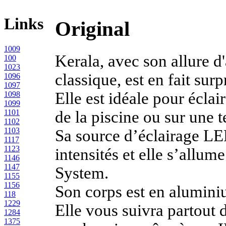
Links
Original
1009
Kerala, avec son allure d
100
1023
classique, est en fait surpr
1096
1097
Elle est idéale pour éclair
1098
1099
1101
de la piscine ou sur une t
1102
1103
Sa source d’éclairage LED
1117
1123
intensités et elle
s’allume
1146
1147
System.
1155
1156
Son corps est en aluminiu
118
1229
Elle vous suivra partout d
1284
1375