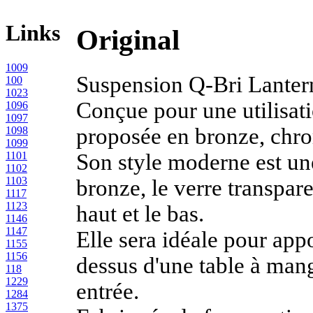
Links
Original
1009
Suspension Q-Bri Lantern
100
1023
Conçue pour une utilisatio
1096
1097
proposée en bronze, chrom
1098
1099
1101
Son style moderne est un
1102
1103
bronze, le verre transpare
1117
1123
haut et le bas.
1146
1147
Elle sera idéale pour app
1155
1156
dessus d'une table à man
118
1229
entrée.
1284
1375