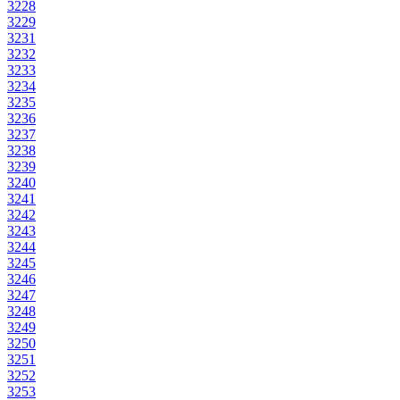
3228
3229
3231
3232
3233
3234
3235
3236
3237
3238
3239
3240
3241
3242
3243
3244
3245
3246
3247
3248
3249
3250
3251
3252
3253