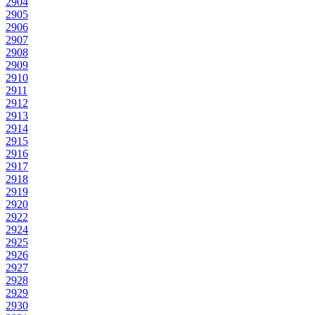
2904
2905
2906
2907
2908
2909
2910
2911
2912
2913
2914
2915
2916
2917
2918
2919
2920
2922
2924
2925
2926
2927
2928
2929
2930