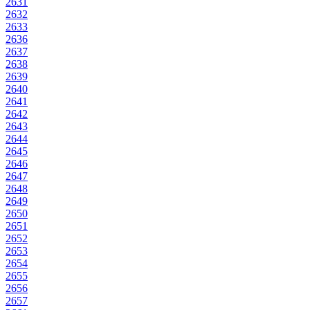
2631
2632
2633
2636
2637
2638
2639
2640
2641
2642
2643
2644
2645
2646
2647
2648
2649
2650
2651
2652
2653
2654
2655
2656
2657