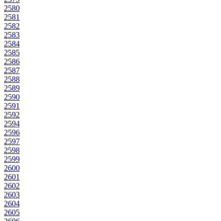
2580
2581
2582
2583
2584
2585
2586
2587
2588
2589
2590
2591
2592
2594
2596
2597
2598
2599
2600
2601
2602
2603
2604
2605