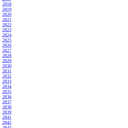
2818
2819
2820
2821
2822
2823
2824
2825
2826
2827
2828
2829
2830
2831
2832
2833
2834
2835
2836
2837
2838
2839
2841
2842
2845