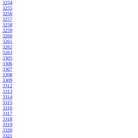
3254
3255
3256
3257
3258
3259
3260
3261
3262
3263
3305
3306
3307
3308
3309
3312
3313
3314
3315
3316
3317
3318
3319
3320
3321