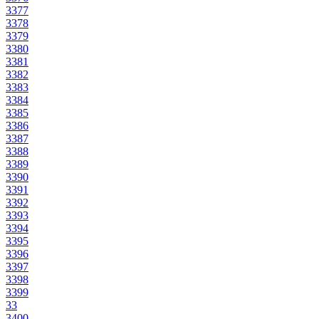
3377
3378
3379
3380
3381
3382
3383
3384
3385
3386
3387
3388
3389
3390
3391
3392
3393
3394
3395
3396
3397
3398
3399
33
3400