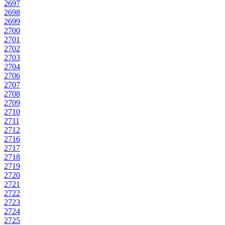
2697
2698
2699
2700
2701
2702
2703
2704
2706
2707
2708
2709
2710
2711
2712
2716
2717
2718
2719
2720
2721
2722
2723
2724
2725