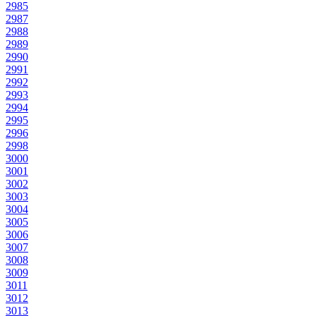
2985
2987
2988
2989
2990
2991
2992
2993
2994
2995
2996
2998
3000
3001
3002
3003
3004
3005
3006
3007
3008
3009
3011
3012
3013