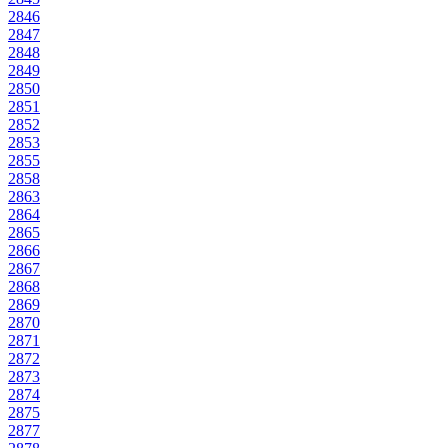
2846
2847
2848
2849
2850
2851
2852
2853
2855
2858
2863
2864
2865
2866
2867
2868
2869
2870
2871
2872
2873
2874
2875
2877