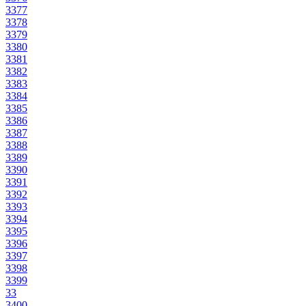
3377
3378
3379
3380
3381
3382
3383
3384
3385
3386
3387
3388
3389
3390
3391
3392
3393
3394
3395
3396
3397
3398
3399
33
3400