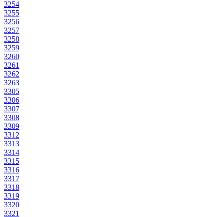
3254
3255
3256
3257
3258
3259
3260
3261
3262
3263
3305
3306
3307
3308
3309
3312
3313
3314
3315
3316
3317
3318
3319
3320
3321