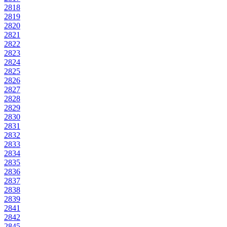
2818
2819
2820
2821
2822
2823
2824
2825
2826
2827
2828
2829
2830
2831
2832
2833
2834
2835
2836
2837
2838
2839
2841
2842
2845