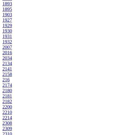
1893
1895
1903
1927
1929
1930
1931
1932
2007
2016
2034
2134
2141
2158
216
2174
2180
2181
2182
2200
2210
2214
2308
2309
2310