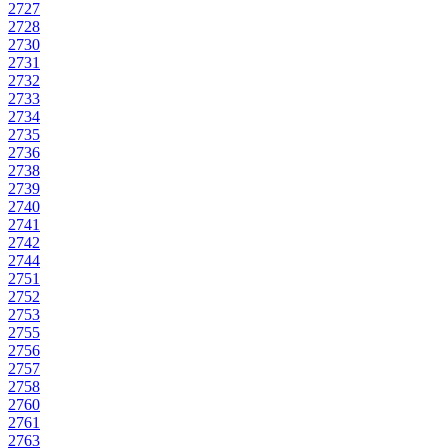
2727
2728
2730
2731
2732
2733
2734
2735
2736
2738
2739
2740
2741
2742
2744
2751
2752
2753
2755
2756
2757
2758
2760
2761
2763