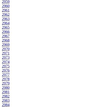
2959
2960
2961
2962
2963
2964
2965
2966
2967
2968
2969
2970
2971
2973
2974
2975
2976
2977
2978
2979
2980
2981
2982
2983
2984