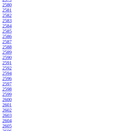
2580
2581
2582
2583
2584
2585
2586
2587
2588
2589
2590
2591
2592
2594
2596
2597
2598
2599
2600
2601
2602
2603
2604
2605