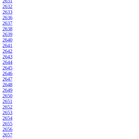
2631
2632
2633
2636
2637
2638
2639
2640
2641
2642
2643
2644
2645
2646
2647
2648
2649
2650
2651
2652
2653
2654
2655
2656
2657