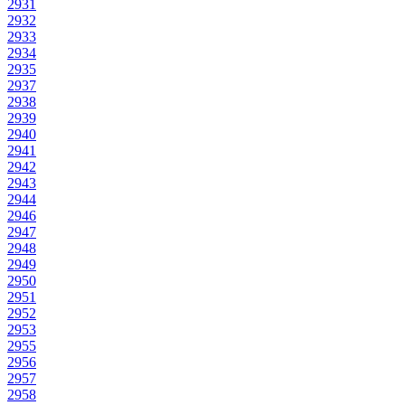
2931
2932
2933
2934
2935
2937
2938
2939
2940
2941
2942
2943
2944
2946
2947
2948
2949
2950
2951
2952
2953
2955
2956
2957
2958