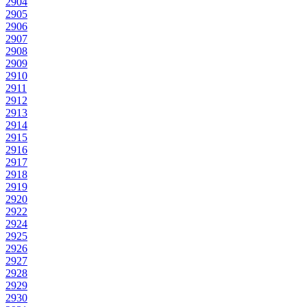
2904
2905
2906
2907
2908
2909
2910
2911
2912
2913
2914
2915
2916
2917
2918
2919
2920
2922
2924
2925
2926
2927
2928
2929
2930