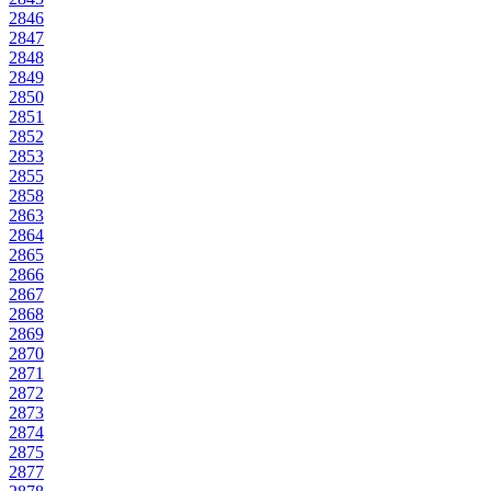
2846
2847
2848
2849
2850
2851
2852
2853
2855
2858
2863
2864
2865
2866
2867
2868
2869
2870
2871
2872
2873
2874
2875
2877