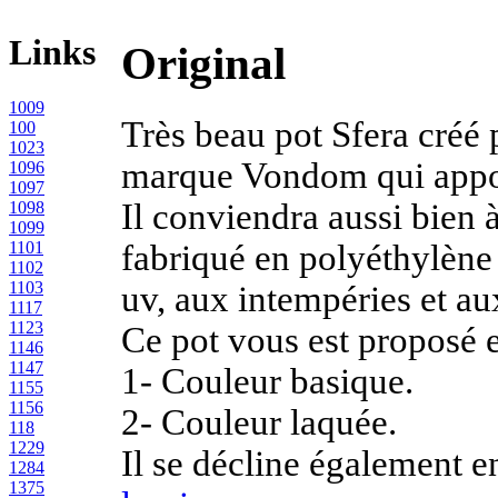
Links
Original
1009
Très beau pot Sfera créé 
100
1023
marque Vondom qui appor
1096
1097
Il conviendra aussi bien à 
1098
1099
1101
fabriqué en polyéthylène f
1102
1103
uv, aux intempéries et a
1117
1123
Ce pot vous est proposé e
1146
1147
1- Couleur basique.
1155
1156
2- Couleur laquée.
118
1229
Il se décline également 
1284
1375